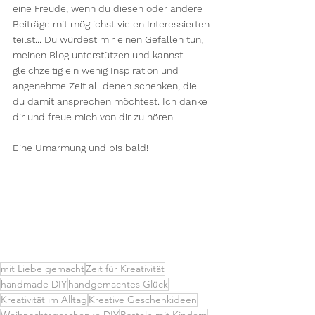
eine Freude, wenn du diesen oder andere 
Beiträge mit möglichst vielen Interessierten 
teilst... Du würdest mir einen Gefallen tun, 
meinen Blog unterstützen und kannst 
gleichzeitig ein wenig Inspiration und 
angenehme Zeit all denen schenken, die 
du damit ansprechen möchtest. Ich danke 
dir und freue mich von dir zu hören.
Eine Umarmung und bis bald!
mit Liebe gemacht
Zeit für Kreativität
handmade DIY
handgemachtes Glück
Kreativität im Alltag
Kreative Geschenkideen
Weihnachtsgeschenke DIY
Basteln mit Kindern