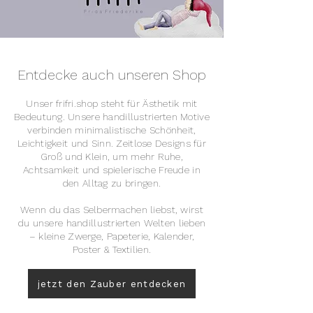
Entdecke auch unseren Shop
Unser frifri.shop steht für Ästhetik mit
Bedeutung. Unsere handillustrierten Motive
verbinden minimalistische Schönheit,
Leichtigkeit und Sinn. Zeitlose Designs für
Groß und Klein, um mehr Ruhe,
Achtsamkeit und spielerische Freude in
den Alltag zu bringen.
Wenn du das Selbermachen liebst, wirst
du unsere handillustrierten Welten lieben
– kleine Zwerge, Papeterie, Kalender,
Poster & Textilien.
jetzt den Zauber entdecken