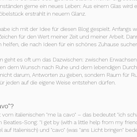
nständen gerne ein neues Leben: Aus einem Glas wird ei
Möbelstück erstrahlt in neuem Glanz.
abe ich mit der Idee für diesen Blog gespielt. Anfangs w
 Zeichen für den Wert meiner Zeit und meiner Arbeit. Da
n helfen, die nach Ideen für ein schönes Zuhause suche
rn geht es oft um das Dazwischen: zwischen Erwachsen
hen dem Wunsch nach Ruhe und dem lebendigen Durch
r nicht darum, Antworten zu geben, sondern Raum für R
ür jeden auf die eigene Weise entstehen dürfen.
avo"?
iert vom italienischen "me la cavo" – das bedeutet "ich s
 Beatles-Song: "I get by (with a little help from my frien
l auf Italienisch) und "cavo" (was "ans Licht bringen" bed