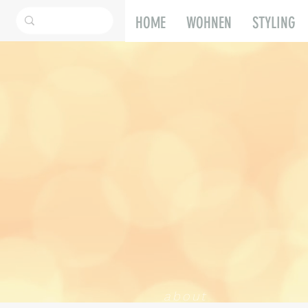
HOME
WOHNEN
STYLING
about