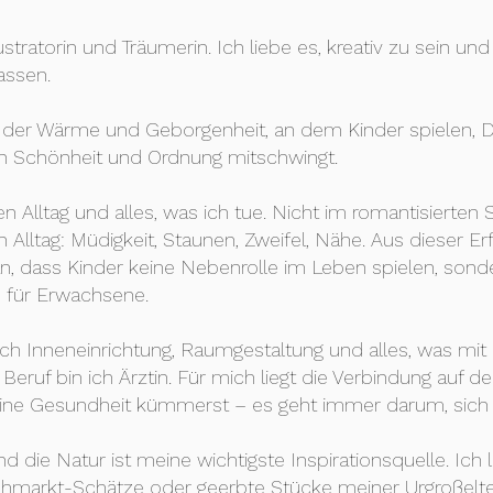
llustratorin und Träumerin. Ich liebe es, kreativ zu sein u
assen.
t der Wärme und Geborgenheit, an dem Kinder spielen, D
n Schönheit und Ordnung mitschwingt.
 Alltag und alles, was ich tue. Nicht im romantisierten 
 Alltag: Müdigkeit, Staunen, Zweifel, Nähe. Aus dieser E
ran, dass Kinder keine Nebenrolle im Leben spielen, sond
 für Erwachsene.
ch Inneneinrichtung, Raumgestaltung und alles, was mi
Beruf bin ich Ärztin. Für mich liegt die Verbindung auf 
eine Gesundheit kümmerst – es geht immer darum, sich
 die Natur ist meine wichtigste Inspirationsquelle. Ich l
markt-Schätze oder geerbte Stücke meiner Urgroßelte