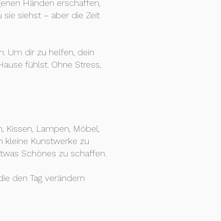
igenen Händen erschaffen,
ie siehst – aber die Zeit
. Um dir zu helfen, dein
Hause fühlst. Ohne Stress,
on, Kissen, Lampen, Möbel,
n kleine Kunstwerke zu
 etwas Schönes zu schaffen.
 die den Tag verändern