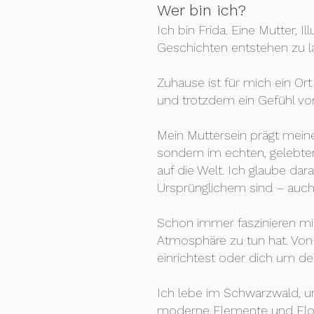
Wer bin ich?
Ich bin Frida. Eine Mutter, I
Geschichten entstehen zu l
Zuhause ist für mich ein Or
und trotzdem ein Gefühl vo
Mein Muttersein prägt meinen
sondern im echten, gelebten
auf die Welt. Ich glaube da
Ursprünglichem sind – auch
Schon immer faszinieren mi
Atmosphäre zu tun hat. Von 
einrichtest oder dich um d
Ich lebe im Schwarzwald, und
moderne Elemente und Floh