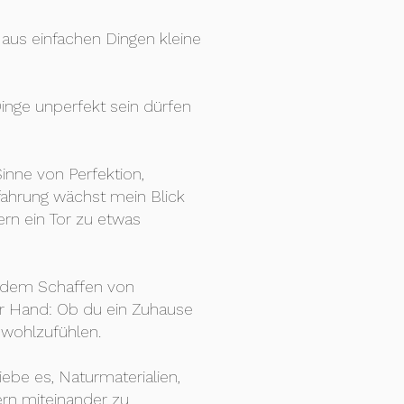
nd aus einfachen Dingen kleine
inge unperfekt sein dürfen
Sinne von Perfektion,
rfahrung wächst mein Blick
ern ein Tor zu etwas
t dem Schaffen von
der Hand: Ob du ein Zuhause
 wohlzufühlen.
iebe es, Naturmaterialien,
rn miteinander zu