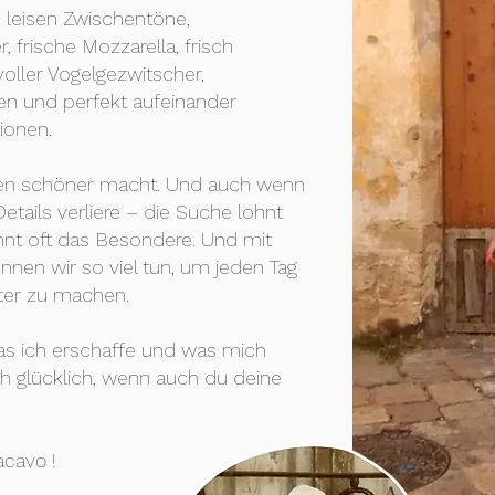
e leisen Zwischentöne,
 frische Mozzarella, frisch
voller Vogelgezwitscher,
en und perfekt aufeinander
ionen.
eben schöner macht. Und auch wenn
tails verliere – die Suche lohnt
nt oft das Besondere. Und mit
nen wir so viel tun, um jeden Tag
nter zu machen.
was ich erschaffe und was mich
ch glücklich, wenn auch du deine
acavo !