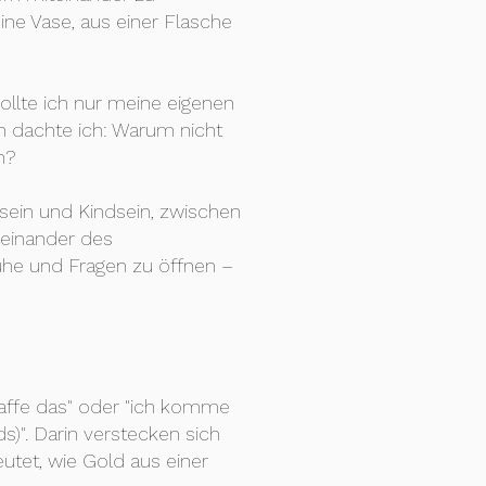
ne Vase, aus einer Flasche
ollte ich nur meine eigenen
nn dachte ich: Warum nicht
n?
sein und Kindsein, zwischen
einander des
uhe und Fragen zu öffnen –
chaffe das" oder "ich komme
ds)". Darin verstecken sich
eutet, wie Gold aus einer