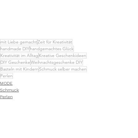
mit Liebe gemacht
Zeit für Kreativität
handmade DIY
handgemachtes Glück
Kreativität im Alltag
Kreative Geschenkideen
DIY Geschenke
Weihnachtsgeschenke DIY
Basteln mit Kindern
Schmuck selber machen
Perlen
MODE
Schmuck
Perlen