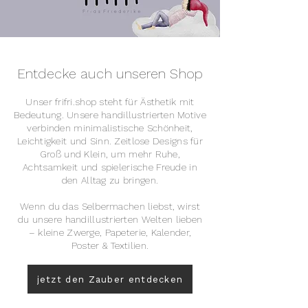
Entdecke auch unseren Shop
Unser frifri.shop steht für Ästhetik mit
Bedeutung. Unsere handillustrierten Motive
verbinden minimalistische Schönheit,
Leichtigkeit und Sinn. Zeitlose Designs für
Groß und Klein, um mehr Ruhe,
Achtsamkeit und spielerische Freude in
den Alltag zu bringen.
Wenn du das Selbermachen liebst, wirst
du unsere handillustrierten Welten lieben
– kleine Zwerge, Papeterie, Kalender,
Poster & Textilien.
jetzt den Zauber entdecken