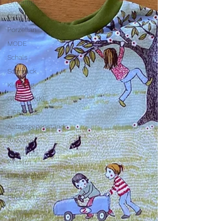
Ordnung
Garten
Porzellan
MODE
Schals
Schmuck
Kleidung
GESCHENKE
LIFESTYLE
Alltagsgegenstände
Rezepte
Leben mit
Kindern
Empfehlungen
DIY-
PROJEKTE
Nähen