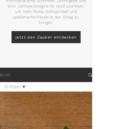
minimalistische Schönheit, Leichtigkeit und
Sinn. Zeitlose Designs für Groß und Klein,
um mehr Ruhe, Achtsamkeit und
spielerische Freude in den Alltag zu
bringen.
jetzt den Zauber entdecken
BLOG
All Posts
All Posts
WOHNEN
Dekoration
Einrichtung