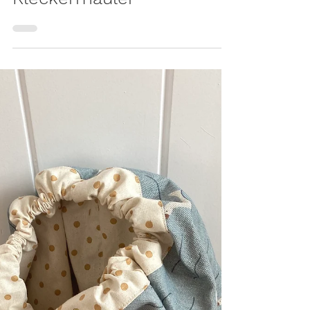
MODE
Niedliches DIY-
Ärmellätzchen
nähen: praktisches
Lätzchen für kleine
Kleckermäuler