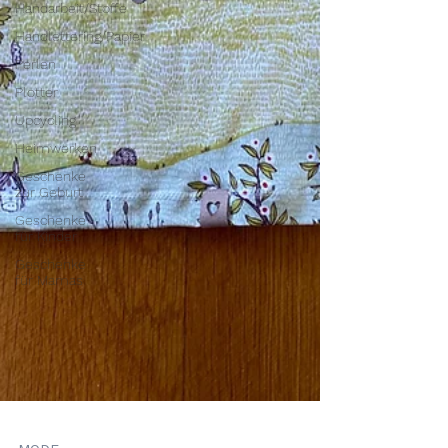
Handarbeit/Stoffe
Handlettering/Papier
Perlen
Plotter
Upcycling
Heimwerken
Geschenke
zur Geburt
Geschenke
für Kinder
Geschenke
für Mamas