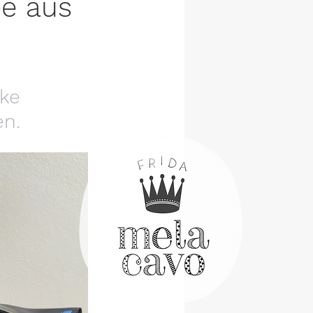
ee aus
ke 
en.