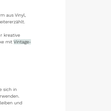
m aus Vinyl, 
itererzählt.
r kreative 
e mit 
Vintage-
 sich in 
erwenden.
bleiben und 