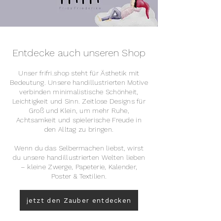
Entdecke auch unseren Shop
Unser frifri.shop steht für Ästhetik mit
Bedeutung. Unsere handillustrierten Motive
verbinden minimalistische Schönheit,
Leichtigkeit und Sinn. Zeitlose Designs für
Groß und Klein, um mehr Ruhe,
Achtsamkeit und spielerische Freude in
den Alltag zu bringen.
Wenn du das Selbermachen liebst, wirst
du unsere handillustrierten Welten lieben
– kleine Zwerge, Papeterie, Kalender,
Poster & Textilien.
jetzt den Zauber entdecken