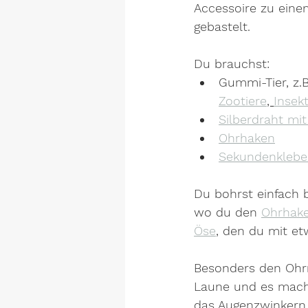
Accessoire zu einem
gebastelt.
Du brauchst:
Gummi-Tier, z.B
Zootiere
, 
Insek
Silberdraht mi
Ohrhaken
Sekundenklebe
Du bohrst einfach b
wo du den 
Ohrhak
Öse
, den du mit et
Besonders den Ohrr
Laune und es macht
das Augenzwinkern