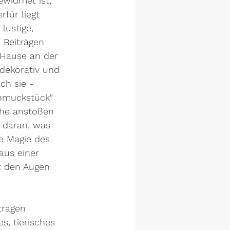
ewidmet ist, 
rfür liegt 
lustige, 
 Beiträgen 
 Hause an der 
 dekorativ und 
ch sie - 
chmuckstück" 
che anstoßen 
 daran, was 
e Magie des 
aus einer 
t den Augen 
tragen 
, tierisches 