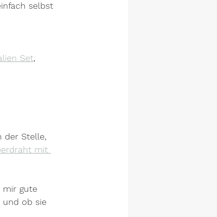
infach selbst 
alien Set
, 
 der Stelle, 
berdraht mit 
 mir gute 
 und ob sie 