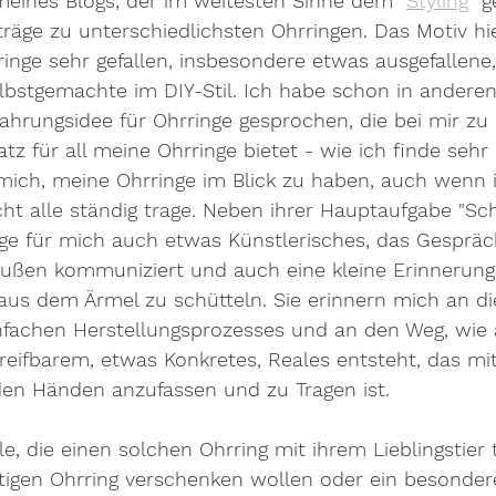
meines Blogs, der im weitesten Sinne dem "
Styling
" g
träge zu unterschiedlichsten Ohrringen. Das Motiv hie
ringe sehr gefallen, insbesondere etwas ausgefallene, 
selbstgemachte im DIY-Stil. Ich habe schon in anderen
hrungsidee für Ohrringe gesprochen, die bei mir zu
z für all meine Ohrringe bietet - wie ich finde sehr
 mich, meine Ohrringe im Blick zu haben, auch wenn i
cht alle ständig trage. Neben ihrer Hauptaufgabe "S
inge für mich auch etwas Künstlerisches, das Gesprä
ußen kommuniziert und auch eine kleine Erinnerung
 aus dem Ärmel zu schütteln. Sie erinnern mich an di
fachen Herstellungsprozesses und an den Weg, wie 
Greifbarem, etwas Konkretes, Reales entsteht, das mi
en Händen anzufassen und zu Tragen ist.
lle, die einen solchen Ohrring mit ihrem Lieblingstier 
tigen Ohrring verschenken wollen oder ein besonderes