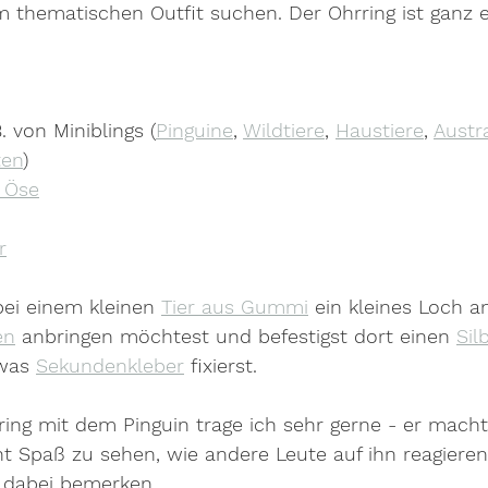
 thematischen Outfit suchen. Der Ohrring ist ganz e
. von Miniblings (
Pinguine
, 
Wildtiere
, 
Haustiere
, 
Austr
ten
)
t Öse
r
ei einem kleinen 
Tier aus Gummi
 ein kleines Loch an
en
 anbringen möchtest und befestigst dort einen 
Sil
was 
Sekundenkleber
 fixierst.
ing mit dem Pinguin trage ich sehr gerne - er macht
 Spaß zu sehen, wie andere Leute auf ihn reagieren
 dabei bemerken.