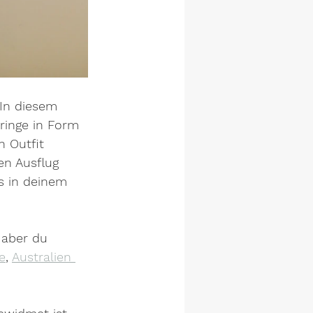
 In diesem 
ringe in Form 
 Outfit 
en Ausflug 
ss in deinem 
 aber du 
e
, 
Australien 