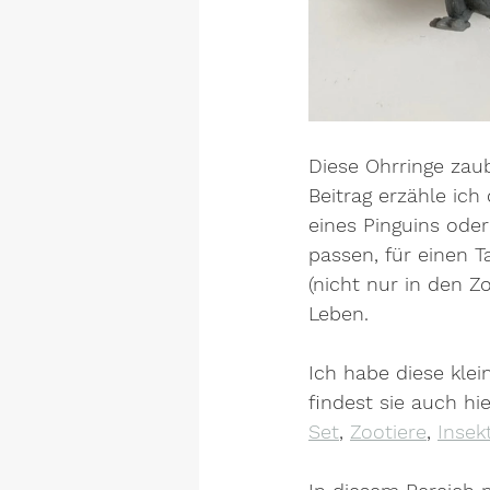
Diese Ohrringe zaub
Beitrag erzähle ich
eines Pinguins oder
passen, für einen T
(nicht nur in den Z
Leben.
Ich habe diese kle
findest sie auch hi
Set
, 
Zootiere
, 
Insek